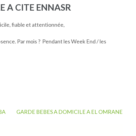
E A CITE ENNASR
ile, fiable et attentionnée,
bsence. Par mois ? Pendant les Week End / les
BA
GARDE BEBES A DOMICILE A EL OMRANE