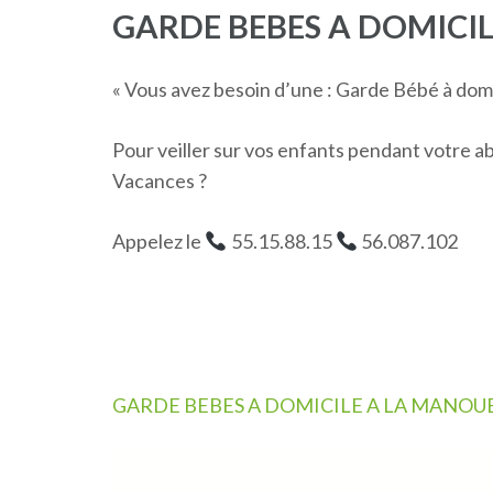
GARDE BEBES A DOMICIL
« Vous avez besoin d’une : Garde Bébé à domic
Pour veiller sur vos enfants pendant votre a
Vacances ?
Appelez le
55.15.88.15
56.087.102
Navigation
GARDE BEBES A DOMICILE A LA MANOU
de
l’article