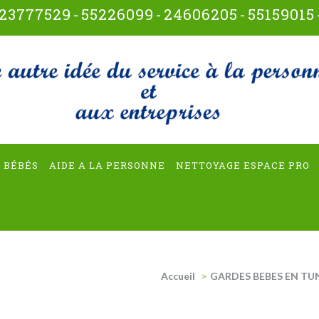
23777529
-
55226099
-
24606205
-
55159015
t-multiservices
 BÉBÉS
AIDE A LA PERSONNE
NETTOYAGE ESPACE PRO
Accueil
>
GARDES BEBES EN TUN