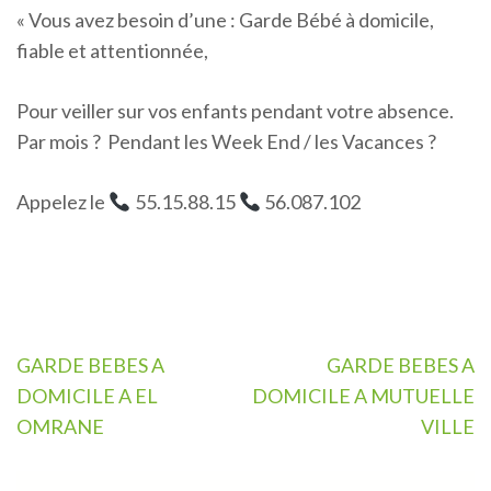
« Vous avez besoin d’une : Garde Bébé à domicile,
fiable et attentionnée,
Pour veiller sur vos enfants pendant votre absence.
Par mois ? Pendant les Week End / les Vacances ?
Appelez le
55.15.88.15
56.087.102
Navigation
GARDE BEBES A
GARDE BEBES A
de
DOMICILE A EL
DOMICILE A MUTUELLE
l’article
OMRANE
VILLE