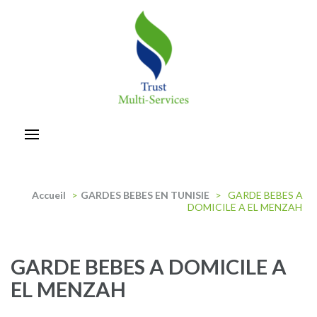
Aller
au
contenu
(Pressez
Entrée)
trust-multiservices
Accueil
>
GARDES BEBES EN TUNISIE
>
GARDE BEBES A
DOMICILE A EL MENZAH
GARDE BEBES A DOMICILE A
EL MENZAH