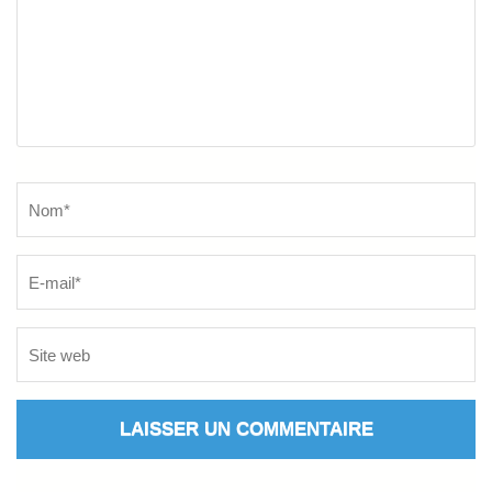
Name
*