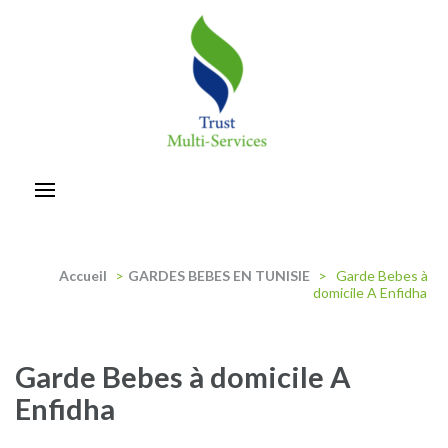
Aller
au
contenu
(Pressez
Entrée)
trust-multiservices
Accueil
>
GARDES BEBES EN TUNISIE
>
Garde Bebes à
domicile A Enfidha
Garde Bebes à domicile A
Enfidha