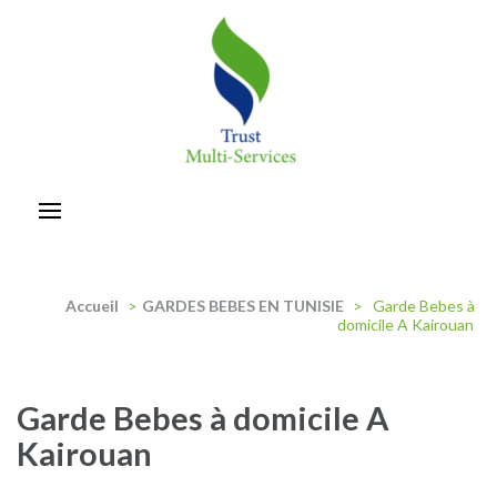
Aller
au
contenu
(Pressez
Entrée)
trust-multiservices
Accueil
>
GARDES BEBES EN TUNISIE
>
Garde Bebes à
domicile A Kairouan
Garde Bebes à domicile A
Kairouan