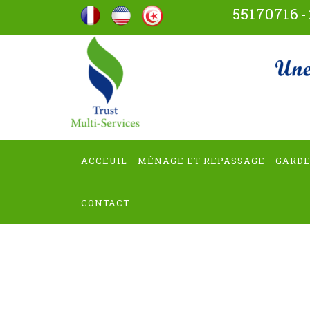
Aller
55170716
-
au
contenu
trus
(Pressez
Entrée)
ACCEUIL
MÉNAGE ET REPASSAGE
GARDE
CONTACT