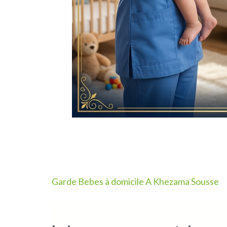
Navigation
Garde Bebes à domicile A Khezama Sousse
de
l’article