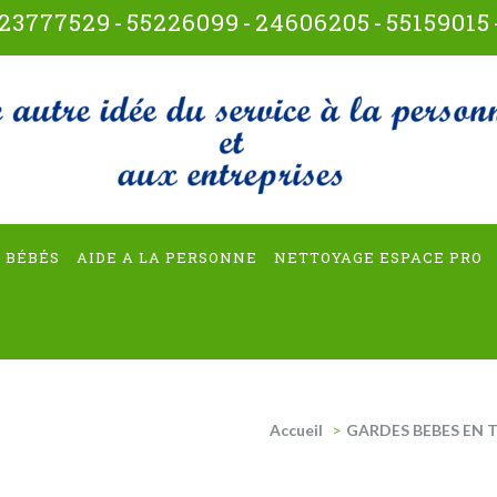
23777529
-
55226099
-
24606205
-
55159015
t-multiservices
 BÉBÉS
AIDE A LA PERSONNE
NETTOYAGE ESPACE PRO
Accueil
>
GARDES BEBES EN T