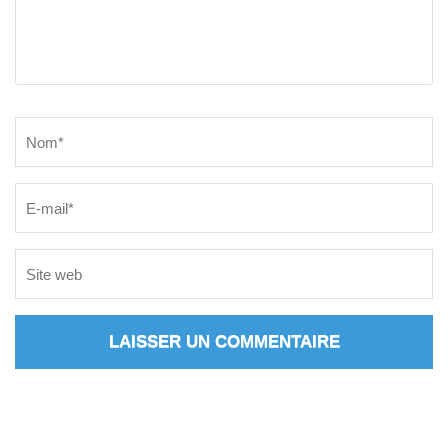
Name
*