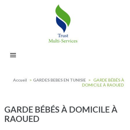
Aller
au
contenu
(Pressez
Entrée)
trust-multiservices
Accueil
>
GARDES BEBES EN TUNISIE
>
GARDE BÉBÉS À
DOMICILE À RAOUED
GARDE BÉBÉS À DOMICILE À
RAOUED