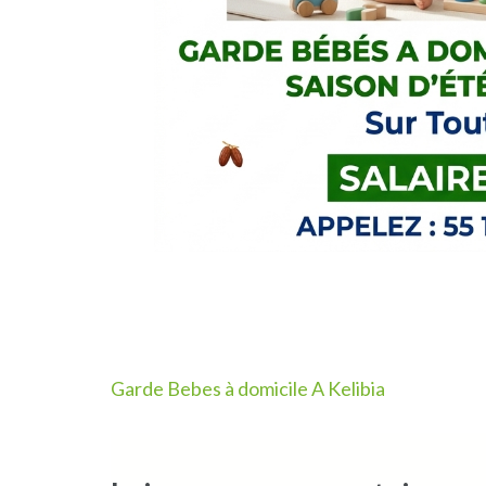
Navigation
Garde Bebes à domicile A Kelibia
de
l’article