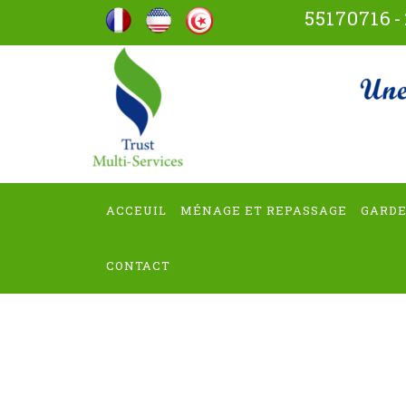
Aller
55170716
-
au
contenu
trus
(Pressez
Entrée)
ACCEUIL
MÉNAGE ET REPASSAGE
GARDE
CONTACT