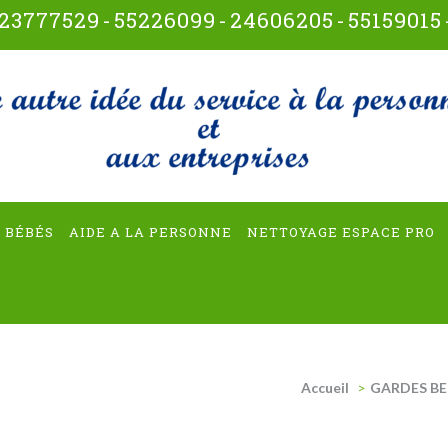
23777529
-
55226099
-
24606205
-
55159015
t-multiservices
 BÉBÉS
AIDE A LA PERSONNE
NETTOYAGE ESPACE PRO
Accueil
>
GARDES BE