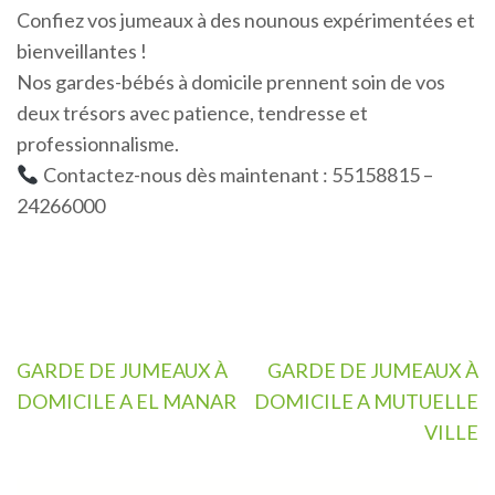
Confiez vos jumeaux à des nounous expérimentées et
bienveillantes !
Nos gardes-bébés à domicile prennent soin de vos
deux trésors avec patience, tendresse et
professionnalisme.
Contactez-nous dès maintenant : 55158815 –
24266000
Navigation
GARDE DE JUMEAUX À
GARDE DE JUMEAUX À
de
DOMICILE A EL MANAR
DOMICILE A MUTUELLE
l’article
VILLE