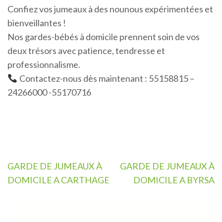
Confiez vos jumeaux à des nounous expérimentées et
bienveillantes !
Nos gardes-bébés à domicile prennent soin de vos
deux trésors avec patience, tendresse et
professionnalisme.
Contactez-nous dès maintenant : 55158815 –
24266000 -55170716
Navigation
GARDE DE JUMEAUX À
GARDE DE JUMEAUX À
de
DOMICILE A CARTHAGE
DOMICILE A BYRSA
l’article