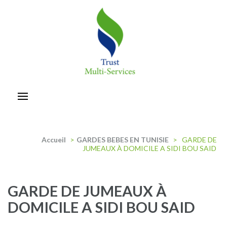
Aller
au
contenu
(Pressez
Entrée)
trust-multiservices
Accueil
>
GARDES BEBES EN TUNISIE
>
GARDE DE
JUMEAUX À DOMICILE A SIDI BOU SAID
GARDE DE JUMEAUX À
DOMICILE A SIDI BOU SAID