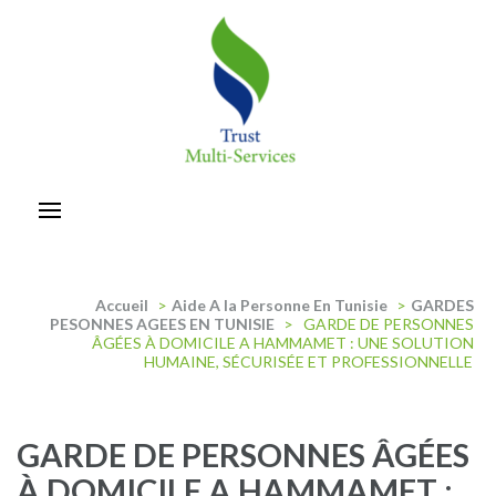
Aller
au
contenu
(Pressez
Entrée)
trust-multiservices
Accueil
>
Aide A la Personne En Tunisie
>
GARDES
PESONNES AGEES EN TUNISIE
>
GARDE DE PERSONNES
ÂGÉES À DOMICILE A HAMMAMET : UNE SOLUTION
HUMAINE, SÉCURISÉE ET PROFESSIONNELLE
GARDE DE PERSONNES ÂGÉES
À DOMICILE A HAMMAMET :