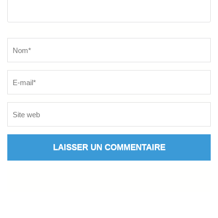
Name
*