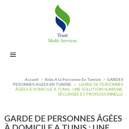
Aller
au
contenu
(Pressez
Entrée)
trust-multiservices
Accueil
>
Aide A la Personne En Tunisie
>
GARDES
PESONNES AGEES EN TUNISIE
>
GARDE DE PERSONNES
ÂGÉES À DOMICILE A TUNIS : UNE SOLUTION HUMAINE,
SÉCURISÉE ET PROFESSIONNELLE
GARDE DE PERSONNES ÂGÉES
À DOMICILE A TUNIS : UNE