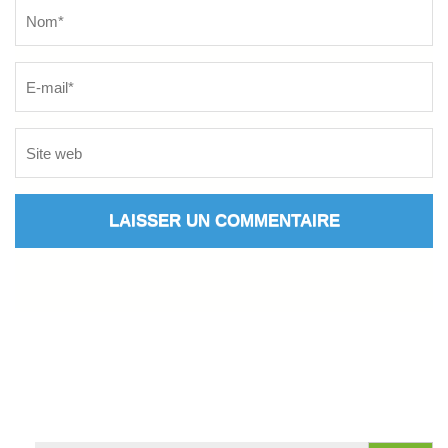
Name
*