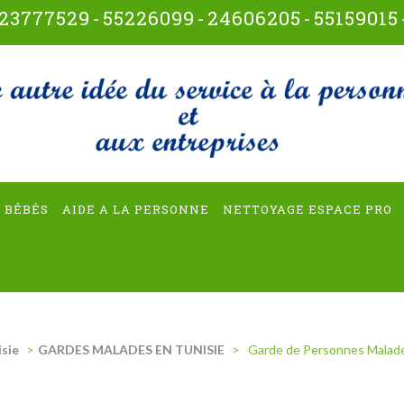
23777529
-
55226099
-
24606205
-
55159015
t-multiservices
 BÉBÉS
AIDE A LA PERSONNE
NETTOYAGE ESPACE PRO
isie
>
GARDES MALADES EN TUNISIE
>
Garde de Personnes Malade