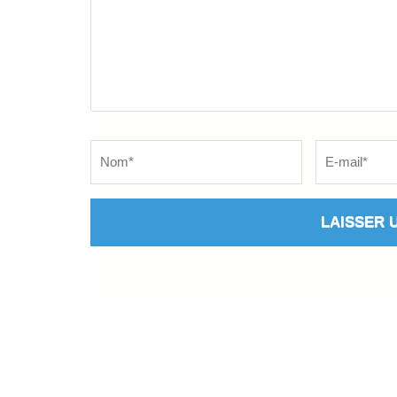
Name
*
Email
*