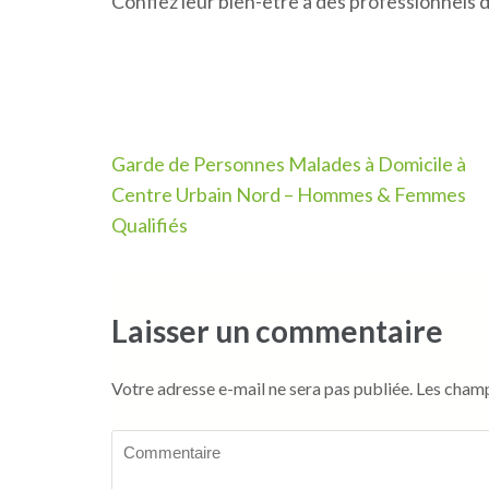
Confiez leur bien-être à des professionnels 
Navigation
Garde de Personnes Malades à Domicile à
de
Centre Urbain Nord – Hommes & Femmes
l’article
Qualifiés
Laisser un commentaire
Votre adresse e-mail ne sera pas publiée.
Les champ
Commentaire