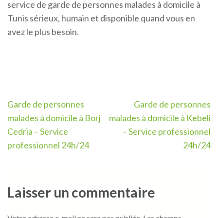
service de garde de personnes malades à domicile à
Tunis sérieux, humain et disponible quand vous en
avez le plus besoin.
Navigation
Garde de personnes
Garde de personnes
de
malades à domicile à Borj
malades à domicile à Kebeli
l’article
Cedria – Service
– Service professionnel
professionnel 24h/24
24h/24
Laisser un commentaire
Votre adresse e-mail ne sera pas publiée.
Les champs