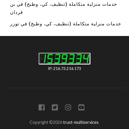
خدمات منزلية متكاملة (تنظيف، كي، وطبخ) في بن
قردان
خدمات منزلية متكاملة (تنظيف، كي، وطبخ) في توزر
IP: 216.73.216.173
Copyright ©2026
trust-multiservices
.