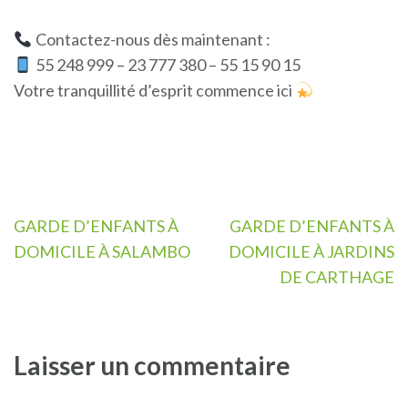
Contactez-nous dès maintenant :
55 248 999 – 23 777 380 – 55 15 90 15
Votre tranquillité d’esprit commence ici
Navigation
GARDE D’ENFANTS À
GARDE D’ENFANTS À
de
DOMICILE À SALAMBO
DOMICILE À JARDINS
l’article
DE CARTHAGE
Laisser un commentaire