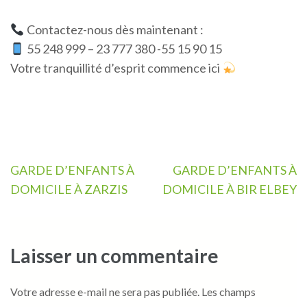
Contactez-nous dès maintenant :
55 248 999 – 23 777 380 -55 15 90 15
Votre tranquillité d’esprit commence ici
Navigation
GARDE D’ENFANTS À
GARDE D’ENFANTS À
de
DOMICILE À ZARZIS
DOMICILE À BIR ELBEY
l’article
Laisser un commentaire
Votre adresse e-mail ne sera pas publiée.
Les champs