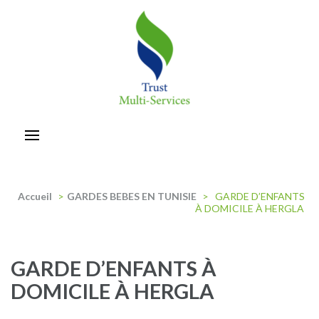
Aller
au
contenu
(Pressez
Entrée)
trust-multiservices
Accueil
>
GARDES BEBES EN TUNISIE
>
GARDE D’ENFANTS
À DOMICILE À HERGLA
GARDE D’ENFANTS À
DOMICILE À HERGLA