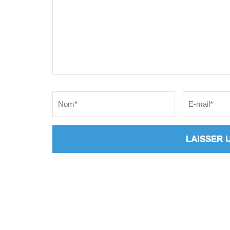
Name
*
Email
*