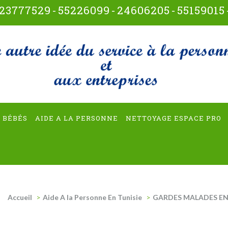
23777529
-
55226099
-
24606205
-
55159015
t-multiservices
 BÉBÉS
AIDE A LA PERSONNE
NETTOYAGE ESPACE PRO
Accueil
>
Aide A la Personne En Tunisie
>
GARDES MALADES EN