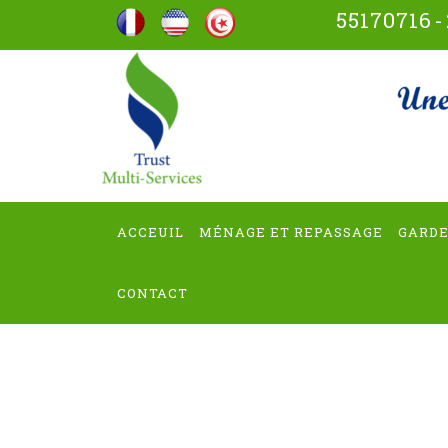
Aller
55170716
-
au
contenu
trus
(Pressez
Entrée)
ACCEUIL
MÉNAGE ET REPASSAGE
GARDE
CONTACT