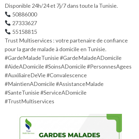
Disponible 24h/24 et 7j/7 dans toute la Tunisie.
50886000
27333627
55158815
Trust Multiservices : votre partenaire de confiance
pour la garde malade à domicile en Tunisie.
#GardeMaladeTunisie #GardeMaladeADomicile
#AideADomicile #SoinsADomicile #PersonnesAgees
#AuxiliaireDeVie #Convalescence
#MaintienADomicile #AssistanceMalade
#SanteTunisie #ServiceADomicile
#TrustMultiservices