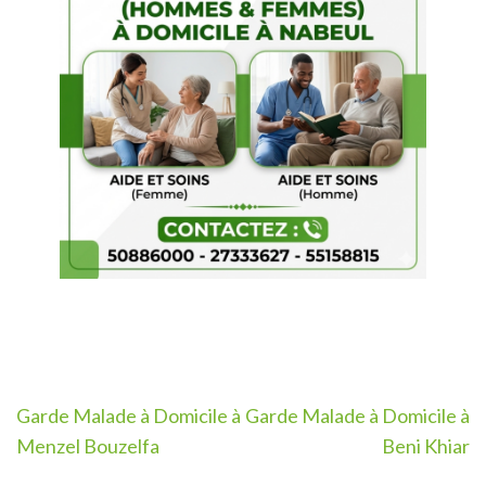
Navigation
Garde Malade à Domicile à
Garde Malade à Domicile à
de
Menzel Bouzelfa
Beni Khiar
l’article