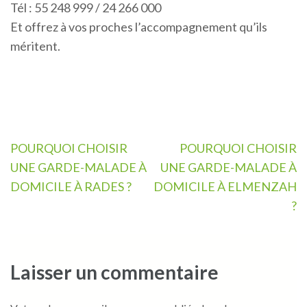
Tél : 55 248 999 / 24 266 000
Et offrez à vos proches l’accompagnement qu’ils
méritent.
Navigation
POURQUOI CHOISIR
POURQUOI CHOISIR
de
UNE GARDE-MALADE À
UNE GARDE-MALADE À
l’article
DOMICILE À RADES ?
DOMICILE À ELMENZAH
?
Laisser un commentaire