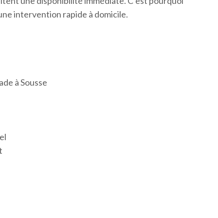
tent une disponibilité immédiate. C’est pourquoi
une intervention rapide à domicile.
lade à Sousse
el
t