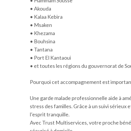
• Hammam Sousse
• Akouda
• Kalaa Kebira
• Msaken
• Khezama
• Bouhsina
• Tantana
• Port El Kantaoui
• et toutes les régions du gouvernorat de So
Pourquoi cet accompagnement est importan
Une garde malade professionnelle aide à amél
stress des familles. Grâce à un suivi sérieux
l’esprit tranquille.
Avec Trust Multiservices, votre proche bén
sécurisé à domicile.