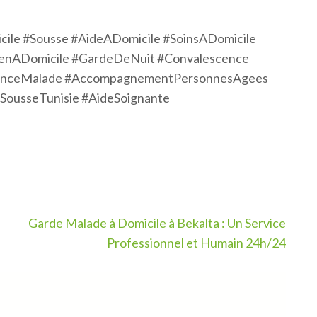
le #Sousse #AideADomicile #SoinsADomicile
ienADomicile #GardeDeNuit #Convalescence
istanceMalade #AccompagnementPersonnesAgees
#SousseTunisie #AideSoignante
Garde Malade à Domicile à Bekalta : Un Service
Professionnel et Humain 24h/24