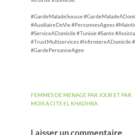
#GardeMaladeSousse #GardeMaladeADomici
#AuxiliaireDeVie #PersonnesAgees #Maint
#ServiceADomicile #Tunisie #Sante #Ass
#TrustMultiservices #InfirmiereADomicile 
#GardePersonneAgee
Navigation
FEMMES DE MENAGE PAR JOUR ET PAR
de
MOIS A CITE EL KHADHRA
l’article
Laisser un commentaire