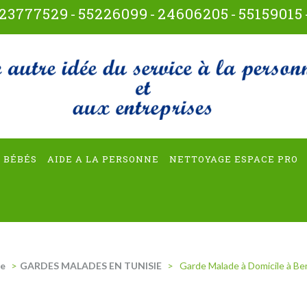
23777529
-
55226099
-
24606205
-
55159015
t-multiservices
 BÉBÉS
AIDE A LA PERSONNE
NETTOYAGE ESPACE PRO
ie
>
GARDES MALADES EN TUNISIE
>
Garde Malade à Domicile à Be