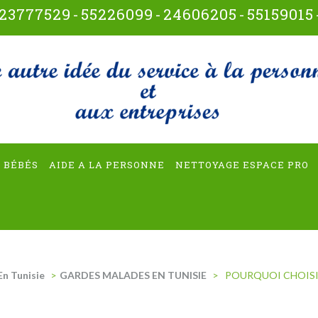
23777529
-
55226099
-
24606205
-
55159015
t-multiservices
 BÉBÉS
AIDE A LA PERSONNE
NETTOYAGE ESPACE PRO
En Tunisie
>
GARDES MALADES EN TUNISIE
>
POURQUOI CHOISIR