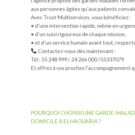
l’agence propose des gardes-malades formés,
aux personnes âgées qu’aux patients convale
Avec Trust Multiservices, vous bénéficiez :
• d’une intervention rapide, même en urgen
• d’un suivi rigoureux de chaque mission,
• et d’un service humain avant tout, respect
Contactez-nous dès maintenant :
Tél : 55 248 999 / 24 266 000 /55337079
Et offrez à vos proches l’accompagnement qu
Navigation
POURQUOI CHOISIR UNE GARDE-MALAD
de
DOMICILE À ELHAOUARIA ?
l’article