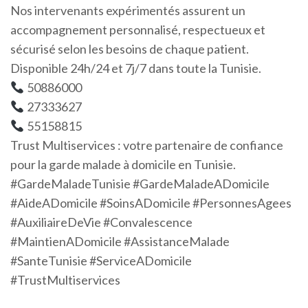
Nos intervenants expérimentés assurent un
accompagnement personnalisé, respectueux et
sécurisé selon les besoins de chaque patient.
Disponible 24h/24 et 7j/7 dans toute la Tunisie.
50886000
27333627
55158815
Trust Multiservices : votre partenaire de confiance
pour la garde malade à domicile en Tunisie.
#GardeMaladeTunisie #GardeMaladeADomicile
#AideADomicile #SoinsADomicile #PersonnesAgees
#AuxiliaireDeVie #Convalescence
#MaintienADomicile #AssistanceMalade
#SanteTunisie #ServiceADomicile
#TrustMultiservices