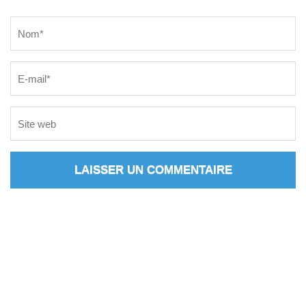
Name
*