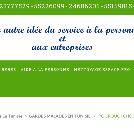
23777529
-
55226099
-
24606205
-
55159015
t-multiservices
 BÉBÉS
AIDE A LA PERSONNE
NETTOYAGE ESPACE PRO
e En Tunisie
>
GARDES MALADES EN TUNISIE
>
POURQUOI CHOIS