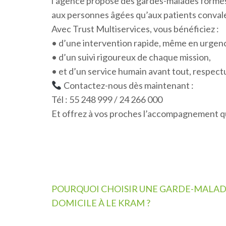
l’agence propose des gardes-malades formés,
aux personnes âgées qu’aux patients convale
Avec Trust Multiservices, vous bénéficiez :
• d’une intervention rapide, même en urgen
• d’un suivi rigoureux de chaque mission,
• et d’un service humain avant tout, respect
Contactez-nous dès maintenant :
Tél : 55 248 999 / 24 266 000
Et offrez à vos proches l’accompagnement qu
Navigation
POURQUOI CHOISIR UNE GARDE-MALAD
de
DOMICILE À LE KRAM ?
l’article