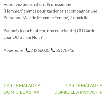
Vous avez besoin d’un : Professionnel
(Homme/Femme) pour garder et accompagner une
Personne Malade (Homme/Femme) à domicile
Par mois (couchante ou non couchante) OU Garde
Jour OU Garde Nuit ?
Appelez le :
24266000
55170716
Navigation
GARDE MALADE A
GARDE MALADE A
de
DOMICILE A SFAX
DOMICILE A MONASTIR
l’article