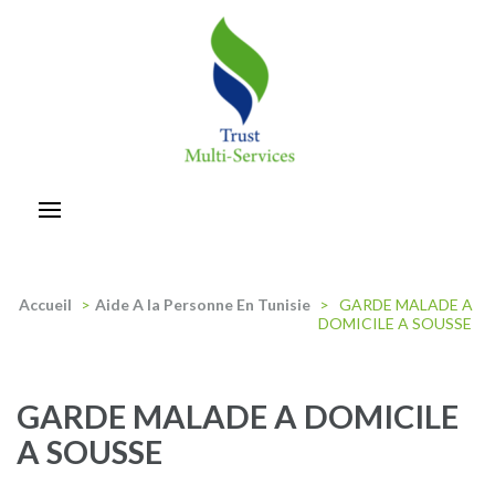
Aller
au
contenu
(Pressez
Entrée)
trust-multiservices
Accueil
>
Aide A la Personne En Tunisie
>
GARDE MALADE A
DOMICILE A SOUSSE
GARDE MALADE A DOMICILE
A SOUSSE