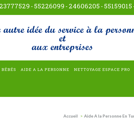
23777529
-
55226099
-
24606205
-
55159015
t-multiservices
 BÉBÉS
AIDE A LA PERSONNE
NETTOYAGE ESPACE PRO
Accueil
>
Aide A la Personne En Tu