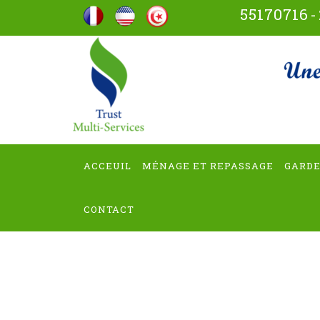
Aller
55170716
-
au
contenu
trus
(Pressez
Entrée)
ACCEUIL
MÉNAGE ET REPASSAGE
GARDE
CONTACT