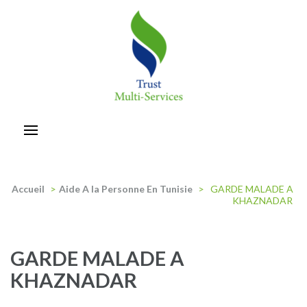
Aller
au
contenu
(Pressez
Entrée)
trust-multiservices
Accueil
>
Aide A la Personne En Tunisie
>
GARDE MALADE A
KHAZNADAR
GARDE MALADE A
KHAZNADAR