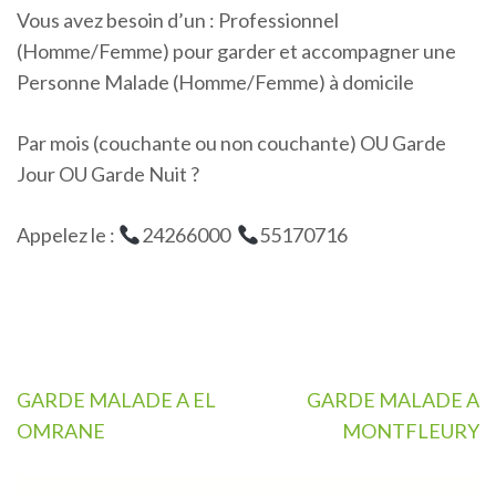
Vous avez besoin d’un : Professionnel
(Homme/Femme) pour garder et accompagner une
Personne Malade (Homme/Femme) à domicile
Par mois (couchante ou non couchante) OU Garde
Jour OU Garde Nuit ?
Appelez le :
24266000
55170716
Navigation
GARDE MALADE A EL
GARDE MALADE A
de
OMRANE
MONTFLEURY
l’article