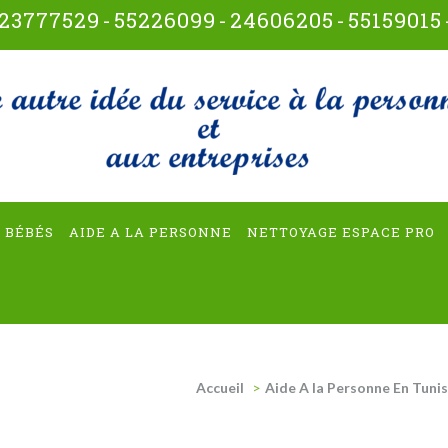
23777529
-
55226099
-
24606205
-
55159015
t-multiservices
 BÉBÉS
AIDE A LA PERSONNE
NETTOYAGE ESPACE PRO
Accueil
>
Aide A la Personne En Tunis