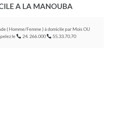
CILE A LA MANOUBA
lade ( Homme/Femme ) à domicile par Mois OU
pelez le
24. 266.000
55.33.70.70