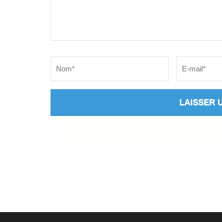
Name
*
Email
*