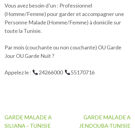
Vous avez besoin d’un : Professionnel
(Homme/Femme) pour garder et accompagner une
Personne Malade (Homme/Femme) à domicile sur
toute la Tunisie.
Par mois (couchante ou non couchante) OU Garde
Jour OU Garde Nuit ?
Appelez le :
24266000
55170716
Navigation
GARDE MALADE A
GARDE MALADE A
de
SILIANA – TUNISIE
JENDOUBA-TUNISIE
l’article