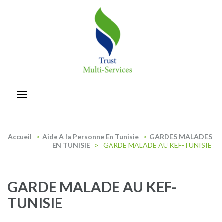
Aller
au
contenu
(Pressez
Entrée)
trust-multiservices
Accueil
>
Aide A la Personne En Tunisie
>
GARDES MALADES
EN TUNISIE
>
GARDE MALADE AU KEF-TUNISIE
GARDE MALADE AU KEF-
TUNISIE