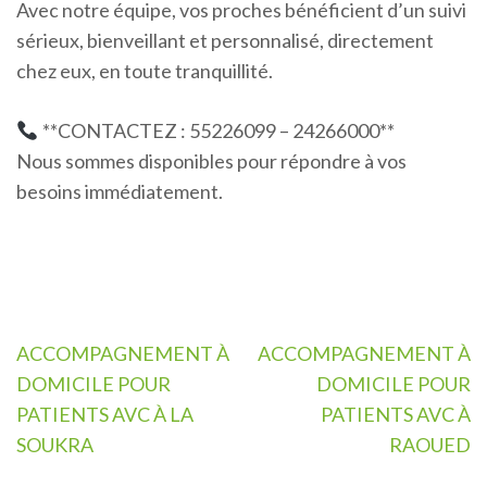
Avec notre équipe, vos proches bénéficient d’un suivi
sérieux, bienveillant et personnalisé, directement
chez eux, en toute tranquillité.
**CONTACTEZ : 55226099 – 24266000**
Nous sommes disponibles pour répondre à vos
besoins immédiatement.
Navigation
ACCOMPAGNEMENT À
ACCOMPAGNEMENT À
de
DOMICILE POUR
DOMICILE POUR
l’article
PATIENTS AVC À LA
PATIENTS AVC À
SOUKRA
RAOUED