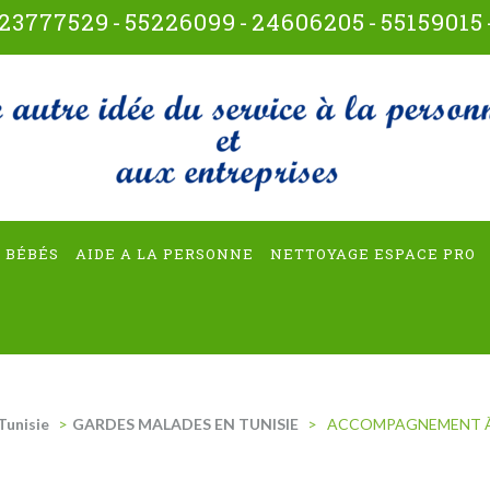
23777529
-
55226099
-
24606205
-
55159015
t-multiservices
 BÉBÉS
AIDE A LA PERSONNE
NETTOYAGE ESPACE PRO
Tunisie
>
GARDES MALADES EN TUNISIE
>
ACCOMPAGNEMENT À 