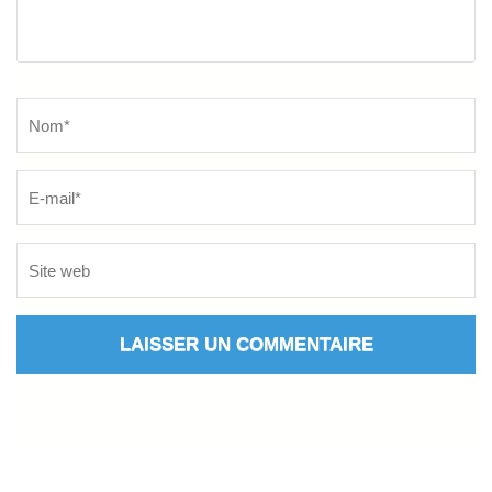
Name
*