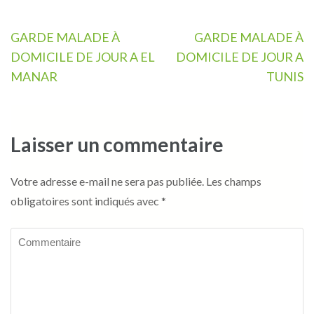
Navigation
GARDE MALADE À
GARDE MALADE À
de
DOMICILE DE JOUR A EL
DOMICILE DE JOUR A
l’article
MANAR
TUNIS
Laisser un commentaire
Votre adresse e-mail ne sera pas publiée.
Les champs
obligatoires sont indiqués avec
*
Commentaire