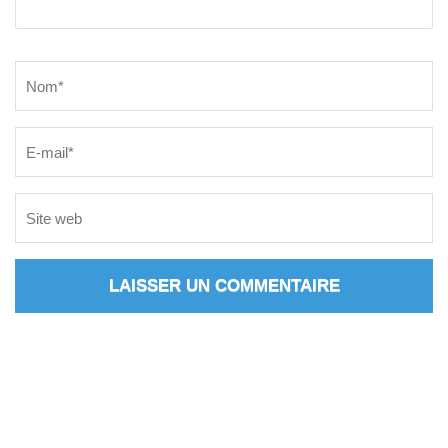
Name
*