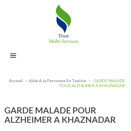
Aller
au
contenu
(Pressez
Entrée)
trust-multiservices
Accueil
>
Aide A la Personne En Tunisie
>
GARDE MALADE
POUR ALZHEIMER A KHAZNADAR
GARDE MALADE POUR
ALZHEIMER A KHAZNADAR