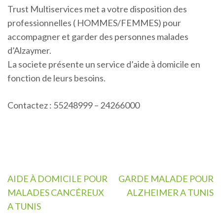
Trust Multiservices met a votre disposition des
professionnelles ( HOMMES/FEMMES) pour
accompagner et garder des personnes malades
d’Alzaymer.
La societe présente un service d’aide à domicile en
fonction de leurs besoins.
Contactez : 55248999 – 24266000
Navigation
AIDE À DOMICILE POUR
GARDE MALADE POUR
de
MALADES CANCÉREUX
ALZHEIMER A TUNIS
l’article
A TUNIS