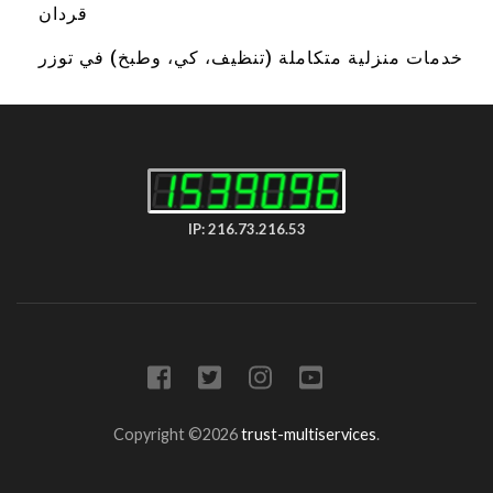
قردان
خدمات منزلية متكاملة (تنظيف، كي، وطبخ) في توزر
IP: 216.73.216.53
Copyright ©2026
trust-multiservices
.