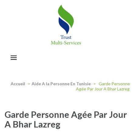
Aller
au
contenu
(Pressez
Entrée)
trust-multiservices
Accueil
>
Aide A la Personne En Tunisie
>
Garde Personne
Agée Par Jour A Bhar Lazreg
Garde Personne Agée Par Jour
A Bhar Lazreg