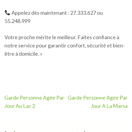
Appelez dès maintenant : 27.333.627 ou
55.248.999
Votre proche mérite le meilleur. Faites confiance à
notre service pour garantir confort, sécurité et bien-
être à domicile. »
Navigation
Garde Personne Agée Par
Garde Personne Agée Par
de
Jour Au Lac 2
Jour A La Marsa
l’article