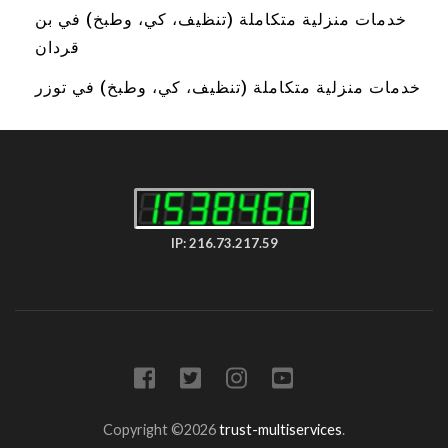
خدمات منزلية متكاملة (تنظيف، كي، وطبخ) في بن
قردان
خدمات منزلية متكاملة (تنظيف، كي، وطبخ) في توزر
IP: 216.73.217.59
Copyright ©2026
trust-multiservices
.