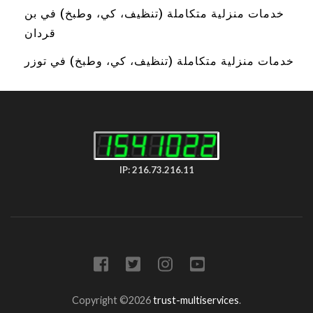
خدمات منزلية متكاملة (تنظيف، كي، وطبخ) في بن
قردان
خدمات منزلية متكاملة (تنظيف، كي، وطبخ) في توزر
IP: 216.73.216.11
Copyright ©2026
trust-multiservices
.