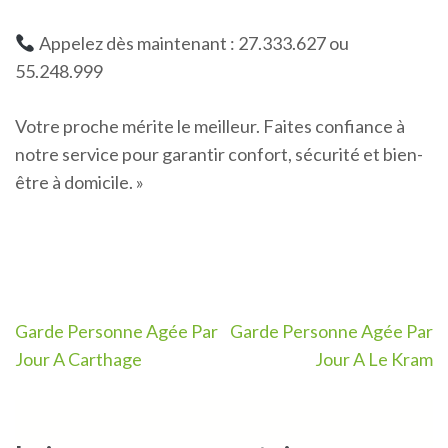
Appelez dès maintenant : 27.333.627 ou
55.248.999
Votre proche mérite le meilleur. Faites confiance à
notre service pour garantir confort, sécurité et bien-
être à domicile. »
Navigation
Garde Personne Agée Par
Garde Personne Agée Par
de
Jour A Carthage
Jour A Le Kram
l’article