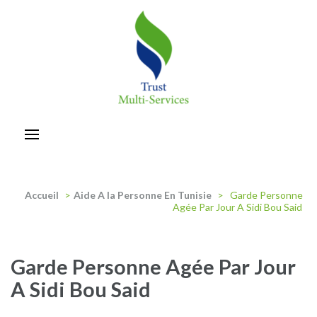
Aller
au
contenu
(Pressez
Entrée)
trust-multiservices
Accueil
>
Aide A la Personne En Tunisie
>
Garde Personne
Agée Par Jour A Sidi Bou Said
Garde Personne Agée Par Jour
A Sidi Bou Said