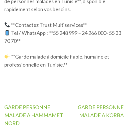
de personnes malades en Tunisie**, disponible
rapidement selon vos besoins.
**Contactez Trust Multiservices**
Tel / WhatsApp : **55 248 999 – 24 266 000- 55 33
70 70**
**Garde malade à domicile fiable, humaine et
professionnelle en Tunisie.**
Navigation
GARDE PERSONNE
GARDE PERSONNE
de
MALADE A HAMMAMET
MALADE A KORBA
l’article
NORD