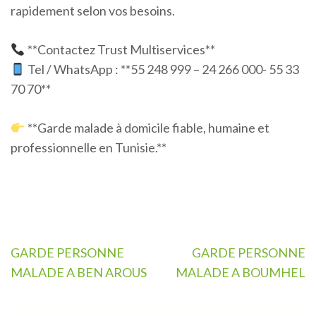
rapidement selon vos besoins.
**Contactez Trust Multiservices**
Tel / WhatsApp : **55 248 999 – 24 266 000- 55 33
70 70**
**Garde malade à domicile fiable, humaine et
professionnelle en Tunisie.**
Navigation
GARDE PERSONNE
GARDE PERSONNE
de
MALADE A BEN AROUS
MALADE A BOUMHEL
l’article