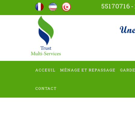
Aller
55170716
-
au
contenu
trus
(Pressez
Entrée)
ACCEUIL
MÉNAGE ET REPASSAGE
GARDE
CONTACT