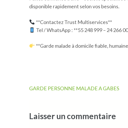
disponible rapidement selon vos besoins.
**Contactez Trust Multiservices**
Tel / WhatsApp : **55 248 999 – 24 266 00
**Garde malade à domicile fiable, humaine 
Navigation
GARDE PERSONNE MALADE A GABES
de
l’article
Laisser un commentaire