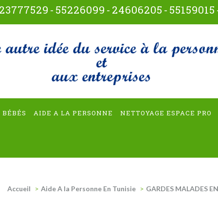
23777529
-
55226099
-
24606205
-
55159015
t-multiservices
 BÉBÉS
AIDE A LA PERSONNE
NETTOYAGE ESPACE PRO
Accueil
>
Aide A la Personne En Tunisie
>
GARDES MALADES EN