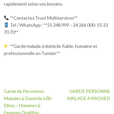
rapidement selon vos besoins.
**Contactez Trust Multiservices**
Tel / WhatsApp : **55 248 999 – 24 266 000- 55 33
70 70**
**Garde malade à domicile fiable, humaine et
professionnelle en Tunisie.**
Navigation
Garde de Personnes
GARDE PERSONNE
de
Malades à Domicile à Bir
MALADE A RAOUED
l’article
Elbey – Hommes &
Femmes Qualifiés