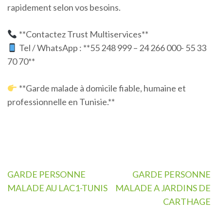
rapidement selon vos besoins.
**Contactez Trust Multiservices**
Tel / WhatsApp : **55 248 999 – 24 266 000- 55 33
70 70**
**Garde malade à domicile fiable, humaine et
professionnelle en Tunisie.**
Navigation
GARDE PERSONNE
GARDE PERSONNE
de
MALADE AU LAC1-TUNIS
MALADE A JARDINS DE
l’article
CARTHAGE