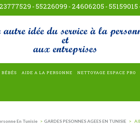
23777529
-
55226099
-
24606205
-
55159015
t-multiservices
 BÉBÉS
AIDE A LA PERSONNE
NETTOYAGE ESPACE PRO
ersonne En Tunisie
>
GARDES PESONNES AGEES EN TUNISIE
>
AI