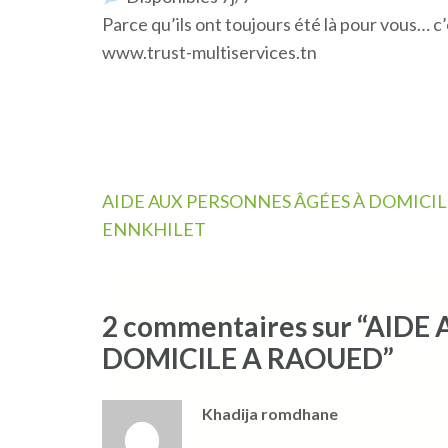
Parce qu’ils ont toujours été là pour vous… c’
www.trust-multiservices.tn
Navigation
AIDE AUX PERSONNES ÂGÉES À DOMICIL
de
ENNKHILET
l’article
2 commentaires sur “AID
DOMICILE A RAOUED”
Khadija romdhane