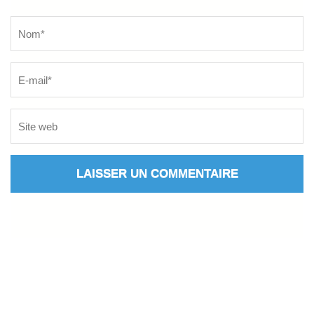
Name
*