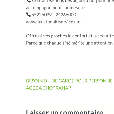
Contactez-nous dès aujourd’hui pour une 
accompagnement sur mesure.
55226099 – 24266000
www.trust-multiservices.tn
Offrez à vos proches le confort et la sécurité
Parce que chaque aîné mérite une attention
Navigation
BESOIN D’UNE GARDE POUR PERSONNE
de
ÂGÉE A CHOTRANA ?
l’article
Laisser un commentaire