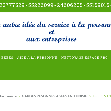
23777529
-
55226099
-
24606205
-
55159015
t-multiservices
 BÉBÉS
AIDE A LA PERSONNE
NETTOYAGE ESPACE PRO
En Tunisie
>
GARDES PESONNES AGEES EN TUNISIE
>
BESOIN D