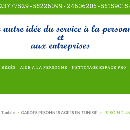
23777529
-
55226099
-
24606205
-
55159015
t-multiservices
 BÉBÉS
AIDE A LA PERSONNE
NETTOYAGE ESPACE PRO
 Tunisie
>
GARDES PESONNES AGEES EN TUNISIE
>
BESOIN D’UN