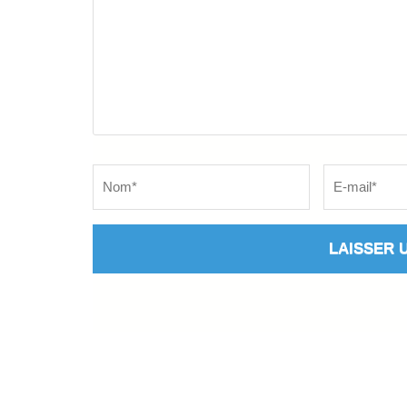
Name
*
Email
*