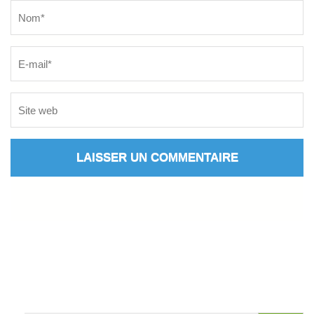
Name
*