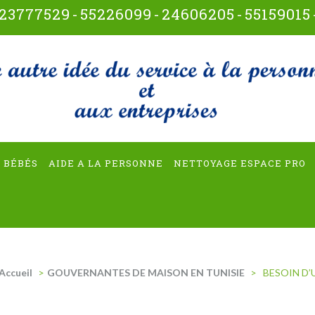
23777529
-
55226099
-
24606205
-
55159015
t-multiservices
 BÉBÉS
AIDE A LA PERSONNE
NETTOYAGE ESPACE PRO
Accueil
>
GOUVERNANTES DE MAISON EN TUNISIE
>
BESOIN D’