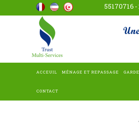
Aller
55170716
-
au
contenu
trus
(Pressez
Entrée)
ACCEUIL
MÉNAGE ET REPASSAGE
GARDE
CONTACT