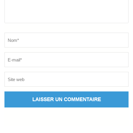
Name
*