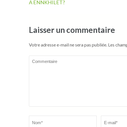
de
A ENNKHILET?
l’article
Laisser un commentaire
Votre adresse e-mail ne sera pas publiée.
Les champ
Commentaire
Name
*
Email
*