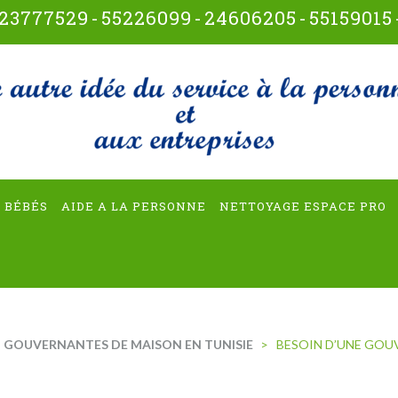
23777529
-
55226099
-
24606205
-
55159015
t-multiservices
 BÉBÉS
AIDE A LA PERSONNE
NETTOYAGE ESPACE PRO
GOUVERNANTES DE MAISON EN TUNISIE
>
BESOIN D’UNE GOU